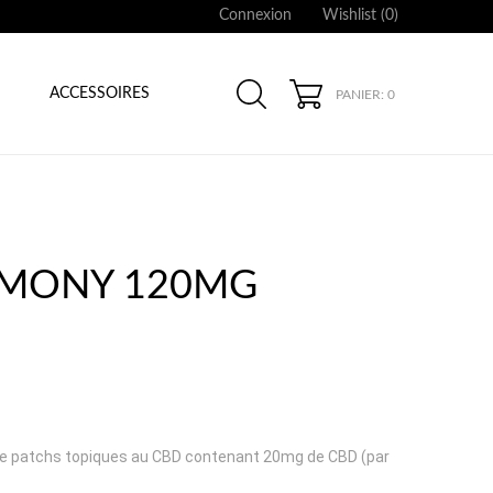
Connexion
Wishlist (
0
)
ACCESSOIRES
PANIER: 0
ARMONY 120MG
t de patchs topiques au CBD contenant 20mg de CBD (par