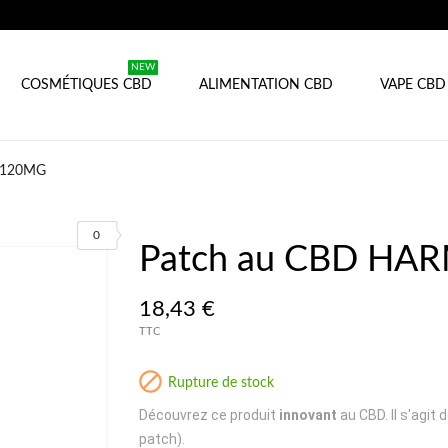
NEW
COSMÉTIQUES CBD
ALIMENTATION CBD
VAPE CBD
 120MG
0
Patch au CBD H
18,43 €
TTC

Rupture de stock
Découvrez ce produit
innovant
au CBD. Il s'agi
patch).