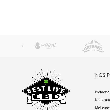

NOS 
Promotio
Nouveaux
Meilleure