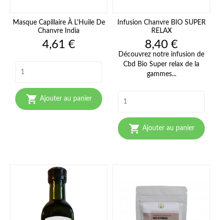
Masque Capillaire À L'Huile De
Infusion Chanvre BIO SUPER
Chanvre India
RELAX
Prix
Prix
4,61 €
8,40 €
Découvrez notre infusion de
Cbd Bio Super relax de la
gammes...

Ajouter au panier

Ajouter au panier