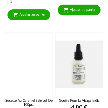

Ajouter au panier

Ajouter au panier
Sucette Au Caramel Salé Lot De
Goutte Pour Le Visage India
100pcs
Prix
4,80 €